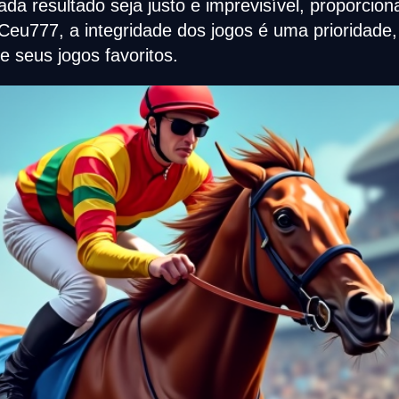
a resultado seja justo e imprevisível, proporcio
 Ceu777, a integridade dos jogos é uma prioridade,
 seus jogos favoritos.