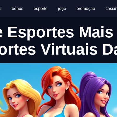
s
bônus
esporte
jogo
promoção
cassi
e Esportes Mai
rtes Virtuais 