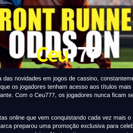
das novidades em jogos de cassino, constanteme
e que os jogadores tenham acesso aos títulos mais
onante. Com o Ceu777, os jogadores nunca ficam 
as online que vem conquistando cada vez mais o pú
marca preparou uma promoção exclusiva para cele