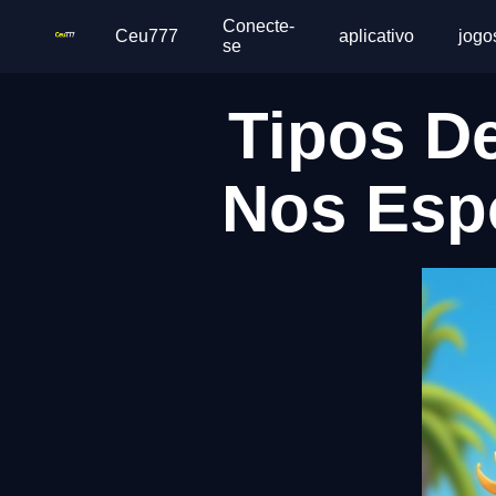
Conecte-
Ceu777
aplicativo
jogo
se
Tipos D
Nos Espo