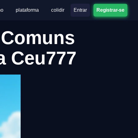
no
plataforma
colidir
Entrar
Registrar-se
s Comuns
Da Ceu777