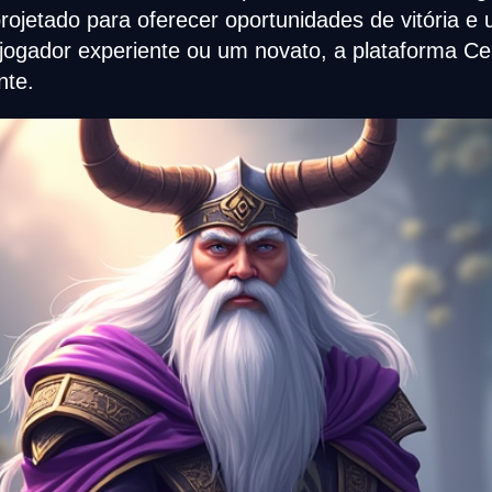
ojetado para oferecer oportunidades de vitória e
jogador experiente ou um novato, a plataforma Ce
nte.