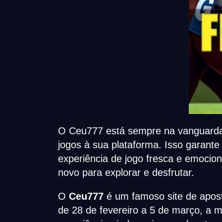
O Ceu777 está sempre na vanguarda 
jogos à sua plataforma. Isso garant
experiência de jogo fresca e emoci
novo para explorar e desfrutar.
O
Ceu777
é um famoso site de apost
de 28 de fevereiro a 5 de março, a 