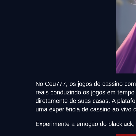
No Ceu777, os jogos de cassino com
reais conduzindo os jogos em tempo r
diretamente de suas casas. A plata
uma experiência de cassino ao vivo qu
Experimente a emoção do blackjack, 