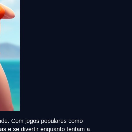
dade. Com jogos populares como
ias e se divertir enquanto tentam a